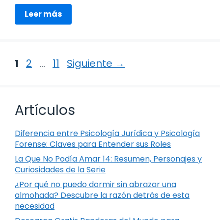
Leer más
Página
Página
Página
1
2
…
11
Siguiente
→
Artículos
Diferencia entre Psicología Jurídica y Psicología
Forense: Claves para Entender sus Roles
La Que No Podía Amar 14: Resumen, Personajes y
Curiosidades de la Serie
¿Por qué no puedo dormir sin abrazar una
almohada? Descubre la razón detrás de esta
necesidad