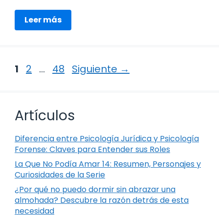
Leer más
Página
Página
Página
1
2
…
48
Siguiente
→
Artículos
Diferencia entre Psicología Jurídica y Psicología
Forense: Claves para Entender sus Roles
La Que No Podía Amar 14: Resumen, Personajes y
Curiosidades de la Serie
¿Por qué no puedo dormir sin abrazar una
almohada? Descubre la razón detrás de esta
necesidad