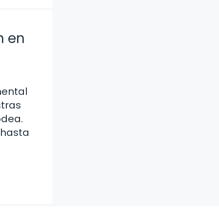
n en
mental
stras
odea.
 hasta