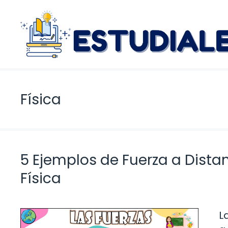
Saltar
al
contenido
Física
5 Ejemplos de Fuerza a Dist
Física
L