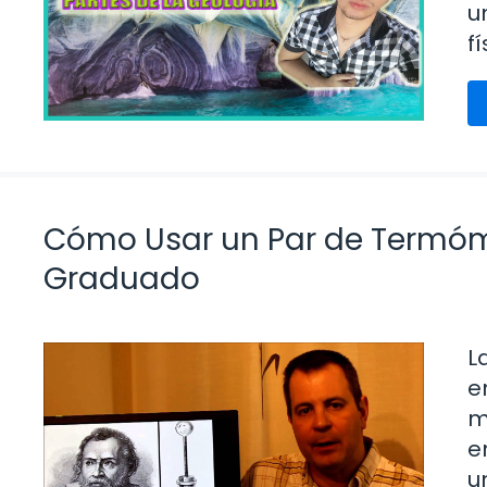
u
fí
Cómo Usar un Par de Termóm
Graduado
L
e
m
e
u