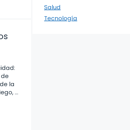
Salud
Tecnología
os
cidad:
 de
de la
iego, …