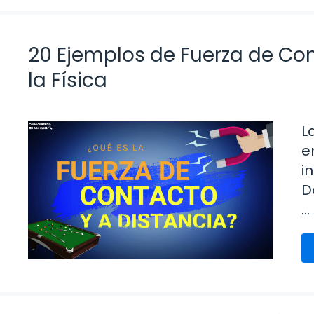
20 Ejemplos de Fuerza de Co
la Física
L
e
i
D
…