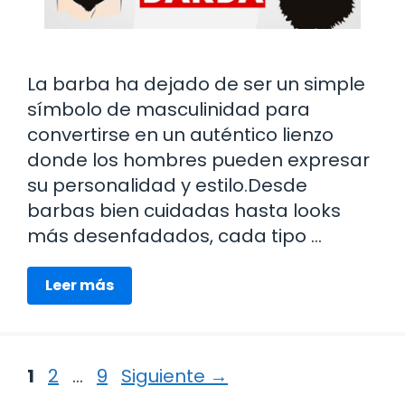
La barba ha dejado de ser un simple
símbolo de masculinidad para
convertirse en un auténtico lienzo
donde los hombres pueden expresar
su personalidad y estilo.Desde
barbas bien cuidadas hasta looks
más desenfadados, cada tipo …
Leer más
Página
Página
Página
1
2
…
9
Siguiente
→