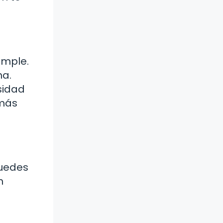
imple.
ma.
esidad
 más
Puedes
n