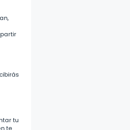
an,
partir
cibirás
tar tu
én te