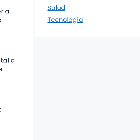
Salud
r a
Tecnología
s
talla
e
: