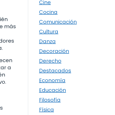
Cine
Cocina
ién
Comunicación
ve más
Cultura
adores
Danza
a.
Decoración
uecen
Derecho
tar a
Destacados
én
Economía
vo.
Educación
Filosofía
os
Física