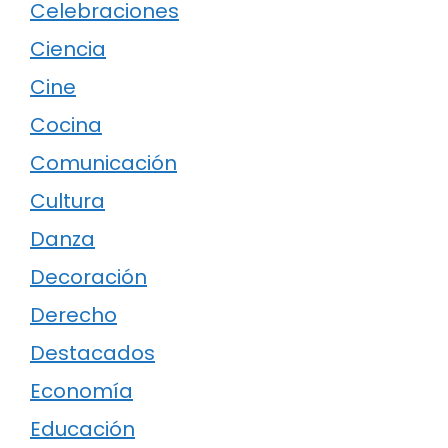
Celebraciones
Ciencia
Cine
Cocina
Comunicación
Cultura
Danza
Decoración
Derecho
Destacados
Economía
Educación