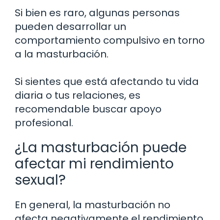
Si bien es raro, algunas personas
pueden desarrollar un
comportamiento compulsivo en torno
a la masturbación.
Si sientes que está afectando tu vida
diaria o tus relaciones, es
recomendable buscar apoyo
profesional.
¿La masturbación puede
afectar mi rendimiento
sexual?
En general, la masturbación no
afecta negativamente el rendimiento