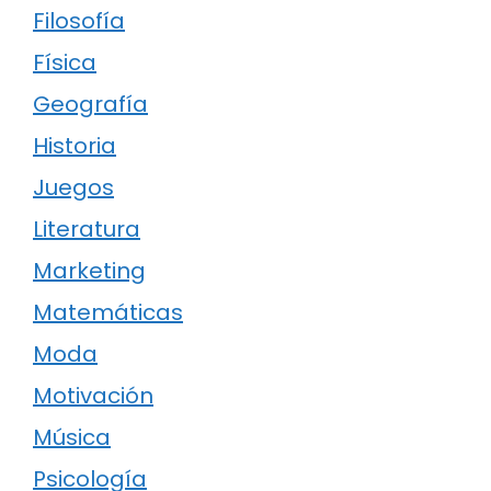
Filosofía
Física
Geografía
Historia
Juegos
Literatura
Marketing
Matemáticas
Moda
Motivación
Música
Psicología