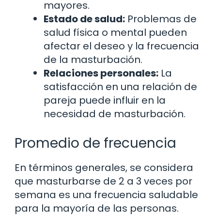
mayores.
Estado de salud:
Problemas de
salud física o mental pueden
afectar el deseo y la frecuencia
de la masturbación.
Relaciones personales:
La
satisfacción en una relación de
pareja puede influir en la
necesidad de masturbación.
Promedio de frecuencia
En términos generales, se considera
que masturbarse de 2 a 3 veces por
semana es una frecuencia saludable
para la mayoría de las personas.