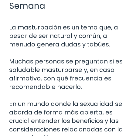
Semana
La masturbación es un tema que, a
pesar de ser natural y común, a
menudo genera dudas y tabúes.
Muchas personas se preguntan si es
saludable masturbarse y, en caso
afirmativo, con qué frecuencia es
recomendable hacerlo.
En un mundo donde la sexualidad se
aborda de forma más abierta, es
crucial entender los beneficios y las
consideraciones relacionadas con la