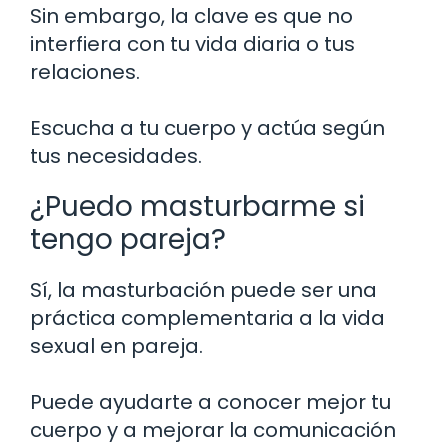
Sin embargo, la clave es que no
interfiera con tu vida diaria o tus
relaciones.
Escucha a tu cuerpo y actúa según
tus necesidades.
¿Puedo masturbarme si
tengo pareja?
Sí, la masturbación puede ser una
práctica complementaria a la vida
sexual en pareja.
Puede ayudarte a conocer mejor tu
cuerpo y a mejorar la comunicación