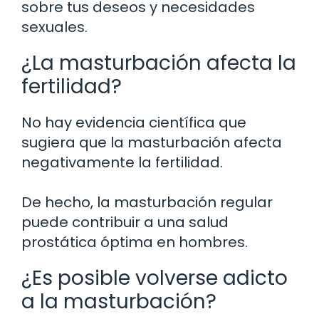
sobre tus deseos y necesidades
sexuales.
¿La masturbación afecta la
fertilidad?
No hay evidencia científica que
sugiera que la masturbación afecta
negativamente la fertilidad.
De hecho, la masturbación regular
puede contribuir a una salud
prostática óptima en hombres.
¿Es posible volverse adicto
a la masturbación?