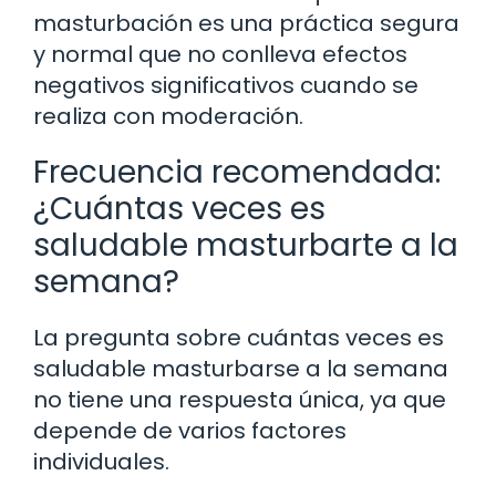
masturbación es una práctica segura
y normal que no conlleva efectos
negativos significativos cuando se
realiza con moderación.
Frecuencia recomendada:
¿Cuántas veces es
saludable masturbarte a la
semana?
La pregunta sobre cuántas veces es
saludable masturbarse a la semana
no tiene una respuesta única, ya que
depende de varios factores
individuales.