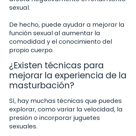
sexual.
De hecho, puede ayudar a mejorar la
función sexual al aumentar la
comodidad y el conocimiento del
propio cuerpo.
¿Existen técnicas para
mejorar la experiencia de la
masturbación?
Sí, hay muchas técnicas que puedes
explorar, como variar la velocidad, la
presión o incorporar juguetes
sexuales.