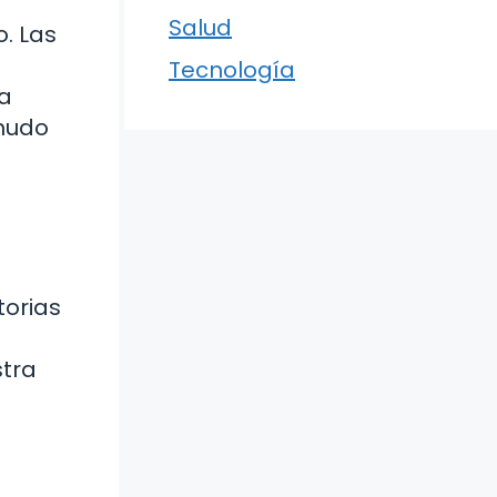
Salud
. Las
Tecnología
 a
enudo
torias
stra