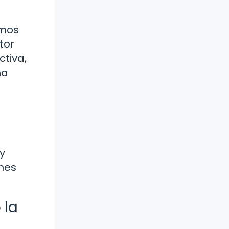
emos
tor
tiva,
na
y
nes
 la