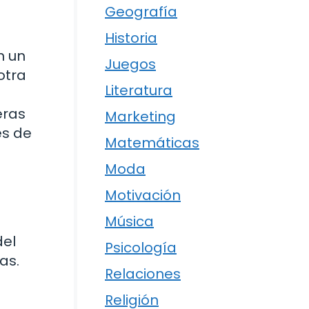
Geografía
Historia
n un
Juegos
otra
Literatura
eras
Marketing
es de
Matemáticas
Moda
Motivación
Música
del
Psicología
as.
Relaciones
Religión