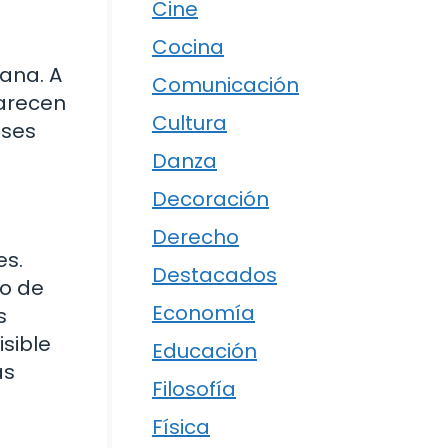
Cine
Cocina
ana. A
Comunicación
parecen
Cultura
ases
Danza
Decoración
Derecho
es.
Destacados
go de
Economía
s
isible
Educación
ás
Filosofía
Física