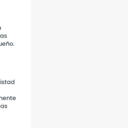
n
nas
ueño.
mistad
lmente
las