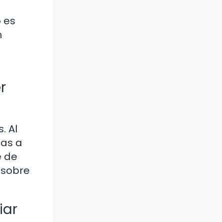
 es
n
r
. Al
das a
e de
 sobre
iar