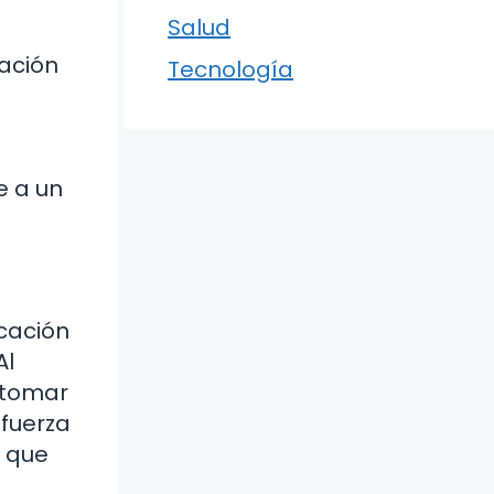
Salud
ación
Tecnología
e a un
cación
Al
 tomar
efuerza
o que