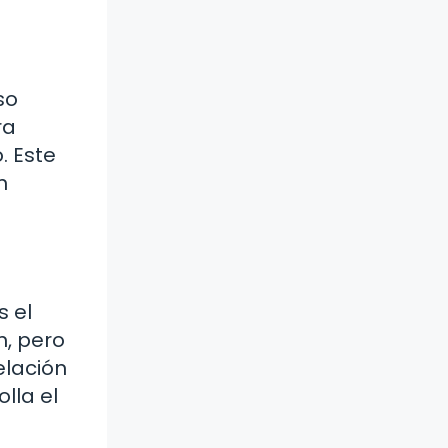
so
ra
. Este
n
 el
n, pero
elación
lla el