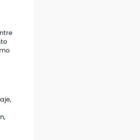
ntre
nto
ómo
aje,
n,