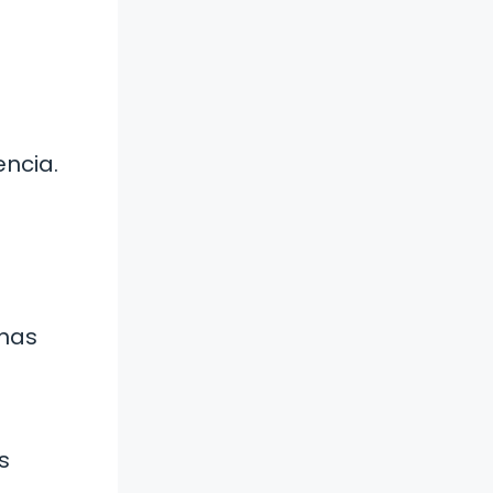
encia.
inas
s