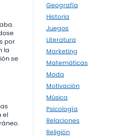
Geografía
Historia
maba.
Juegos
ndose
Literatura
s por
n la
Marketing
ción se
Matemáticas
Moda
Motivación
Música
Las
Psicología
 el
Relaciones
ráneo.
Religión