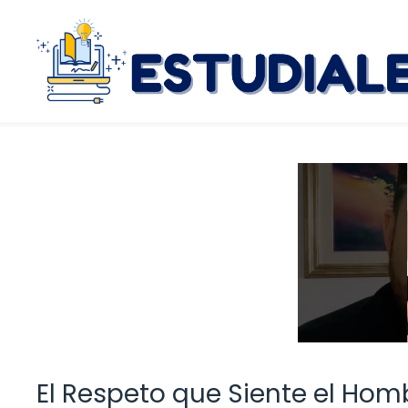
Saltar
al
contenido
El Respeto que Siente el Hom