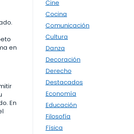
Cine
Cocina
iado.
Comunicación
Cultura
peto
rma en
Danza
Decoración
Derecho
Destacados
itir
Economía
u
do. En
Educación
el
Filosofía
Física