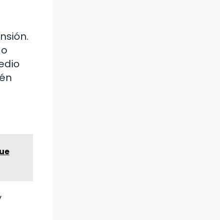
nsión.
do
edio
ién
que
y