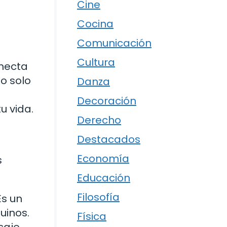
Cine
Cocina
Comunicación
Cultura
onecta
o solo
Danza
Decoración
u vida.
Derecho
Destacados
Economía
s
Educación
Filosofía
Es un
uinos.
Física
saje