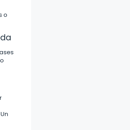
s o
ida
rases
mo
r
 Un