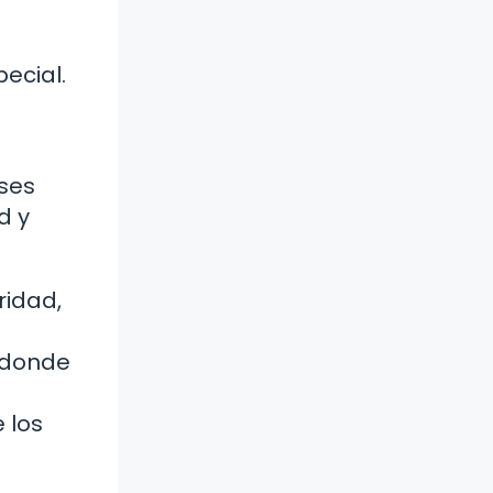
ecial.
ses
d y
ridad,
, donde
 los