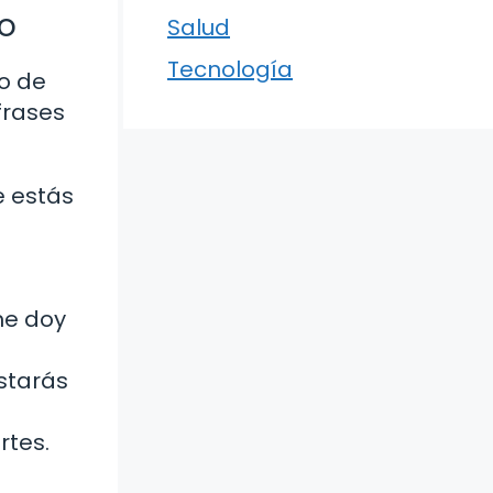
o
Salud
Tecnología
o de
frases
e estás
me doy
starás
rtes.