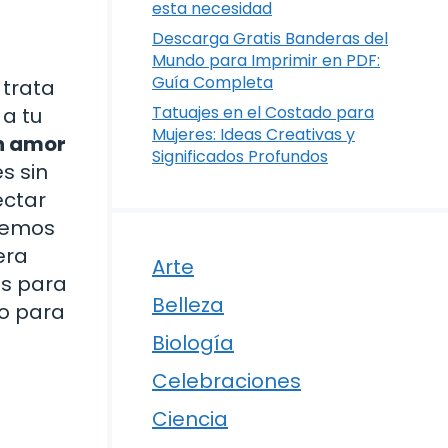
esta necesidad
Descarga Gratis Banderas del
Mundo para Imprimir en PDF:
Guía Completa
 trata
Tatuajes en el Costado para
 a tu
Mujeres: Ideas Creativas y
n amor
Significados Profundos
s sin
ectar
eremos
era
Arte
as para
Belleza
to para
Biología
Celebraciones
Ciencia