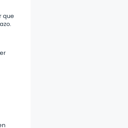
r que
azo.
ser
en