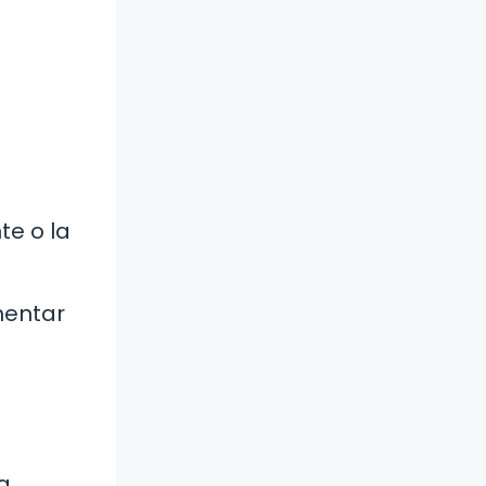
te o la
mentar
a