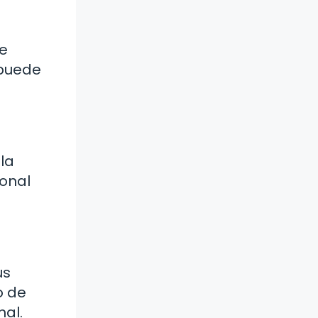
se
 puede
 la
ional
us
o de
al.