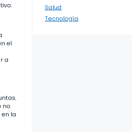
ivo.
Salud
Tecnología
a
n el
r a
untas.
e no
 en la