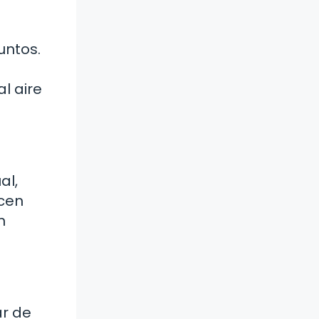
untos.
l aire
al,
ecen
n
ar de