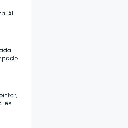
s
a. Al
cada
espacio
pintar,
 les