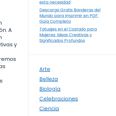
esta necesidad
Descarga Gratis Banderas del
Mundo para Imprimir en PDF:
Guía Completa
n
Tatuajes en el Costado para
ón. A
Mujeres: Ideas Creativas y
n
Significados Profundos
tivas y
aremos
cas
Arte
Belleza
s
Biología
Celebraciones
Ciencia