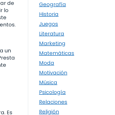
jar de
Geografía
r lo
Historia
ste
Juegos
entos.
Literatura
Marketing
ga un
Matemáticas
Presta
Moda
nte
Motivación
Música
Psicología
Relaciones
Religión
a. Es