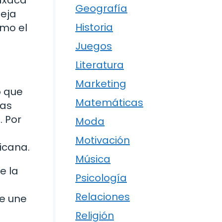
Geografía
leja
Historia
omo el
Juegos
Literatura
Marketing
o que
Matemáticas
las
. Por
Moda
Motivación
icana.
Música
e la
Psicología
Relaciones
ue une
Religión