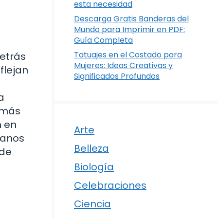
esta necesidad
Descarga Gratis Banderas del
Mundo para Imprimir en PDF:
Guía Completa
Tatuajes en el Costado para
detrás
Mujeres: Ideas Creativas y
flejan
Significados Profundos
a
s más
n en
Arte
ñanos
Belleza
 de
Biología
Celebraciones
Ciencia