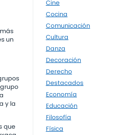
Cine
Cocina
Comunicación
n más
Cultura
es un
Danza
Decoración
Derecho
 grupos
Destacados
 grupo
Economía
la
a y la
Educación
Filosofía
s que
Física
Oaxaca