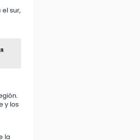
el sur,
s
as
egión.
e y los
e la