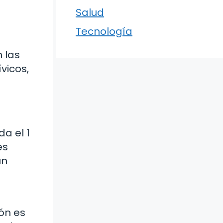
Salud
Tecnología
 las
vicos,
a el 1
es
un
ión es