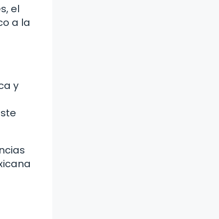
s, el
o a la
ca y
Este
ncias
exicana