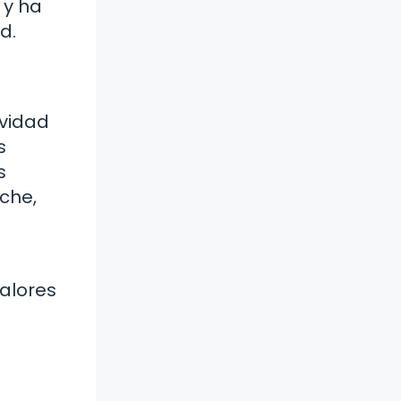
 y ha
d.
ividad
s
s
oche,
valores