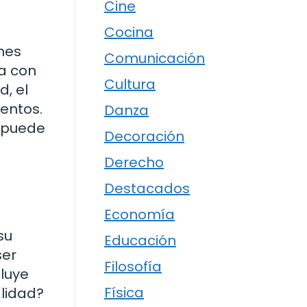
Cine
Cocina
nes
Comunicación
ea con
Cultura
, el
entos.
Danza
e puede
Decoración
Derecho
Destacados
Economía
su
Educación
ser
Filosofía
fluye
Física
lidad?