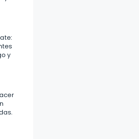
ate:
ntes
go y
hacer
en
das.