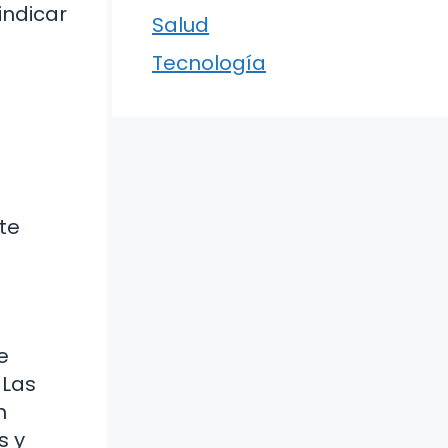
indicar
Salud
Tecnología
te
e
 Las
n
s y