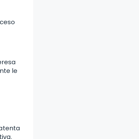
oceso
teresa
nte le
 atenta
iva.