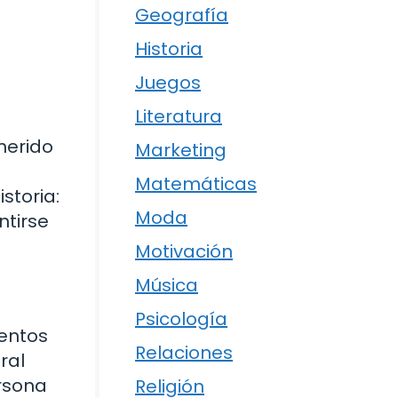
Geografía
Historia
Juegos
Literatura
a
herido
Marketing
Matemáticas
storia:
Moda
ntirse
Motivación
Música
Psicología
entos
Relaciones
ral
rsona
Religión