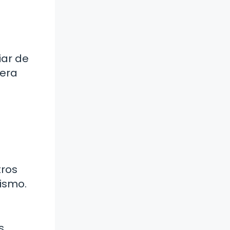
iar de
nera
tros
ismo.
s