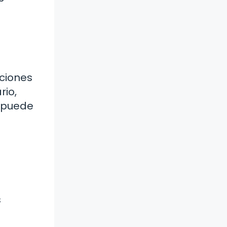
cciones
rio,
, puede
s