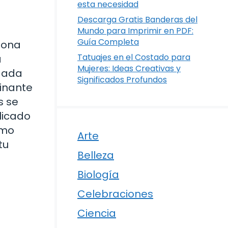
esta necesidad
Descarga Gratis Banderas del
Mundo para Imprimir en PDF:
Guía Completa
sona
Tatuajes en el Costado para
a
Mujeres: Ideas Creativas y
igada
Significados Profundos
cinante
s se
licado
ómo
Arte
tu
Belleza
Biología
Celebraciones
Ciencia