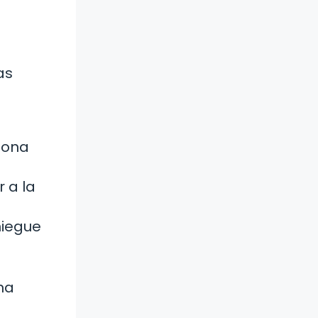
as
sona
 a la
niegue
una