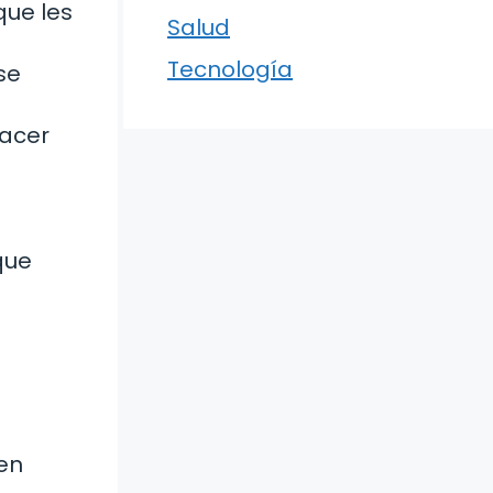
que les
Salud
Tecnología
se
hacer
que
en