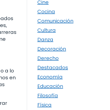
Cine
Cocina
apados
Comunicación
es,
Cultura
arreras
 me
Danza
Decoración
Derecho
Destacados
o a lo
Economía
mos en
as
Educación
Filosofía
rar
Física